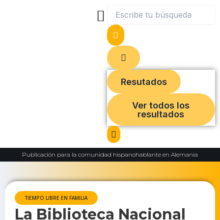
Ir
Search
al
...
contenido
Cultura y sociedad
Comunidad y Fe
Edición Impresa
Resutados
Ver todos los
resultados
Publicación para la comunidad hispanohablante en Alemania
TIEMPO LIBRE EN FAMILIA
La Biblioteca Nacional