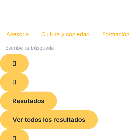
Ir
al
contenido
Asesoría
Cultura y sociedad
Formación
Search
...
Resutados
Ver todos los resultados