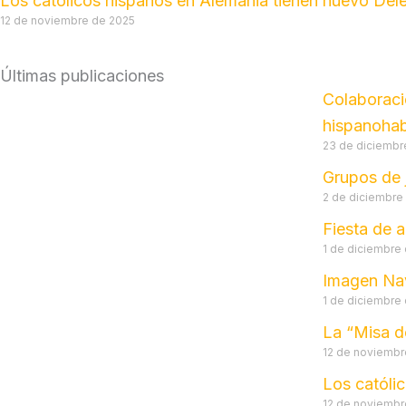
Los católicos hispanos en Alemania tienen nuevo De
12 de noviembre de 2025
Últimas publicaciones
Colaboraci
hispanohab
23 de diciembr
Grupos de 
2 de diciembre
Fiesta de a
1 de diciembre
Imagen Na
1 de diciembre
La “Misa d
12 de noviembr
Los católi
12 de noviembr